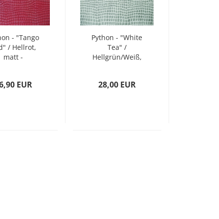
hon - "Tango
Python - "White
" / Hellrot,
Tea" /
matt -
Hellgrün/Weiß,
estbestand
matt -
Restbestand
6,90 EUR
28,00 EUR