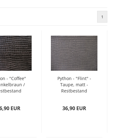
1
on - "Coffee"
Python - "Flint" -
unkelbraun /
Taupe, matt -
estbestand
Restbestand
6,90 EUR
36,90 EUR