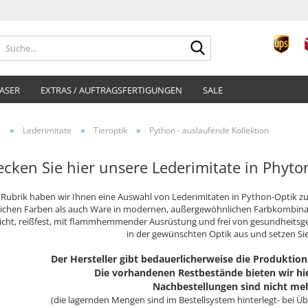
Suche...
ASER
EXTRAS / AUFTRAGSFERTIGUNGEN
SALE
»
»
»
e
Lederimitate
Tieroptik
Python - auslaufende Kollektion
cken Sie hier unsere Lederimitate in Phyto
r Rubrik haben wir Ihnen eine Auswahl von Lederimitaten in Python-Optik z
lichen Farben als auch Ware in modernen, außergewöhnlichen Farbkombinatio
cht, reißfest, mit flammhemmender Ausrüstung und frei von gesundheitsge
in der gewünschten Optik aus und setzen Si
Der Hersteller gibt bedauerlicherweise die Produktion
Die vorhandenen Restbestände bieten wir hi
Nachbestellungen sind nicht me
(die lagernden Mengen sind im Bestellsystem hinterlegt- bei Üb