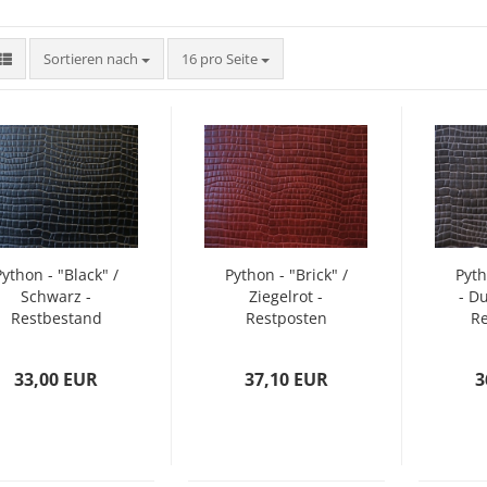
Sortieren nach
pro Seite
Sortieren nach
16 pro Seite
Python - "Black" /
Python - "Brick" /
Pyth
Schwarz -
Ziegelrot -
- D
Restbestand
Restposten
R
33,00 EUR
37,10 EUR
3