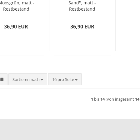
Moosgrün, matt -
Sand", matt -
Restbestand
Restbestand
36,90 EUR
36,90 EUR
Sortieren nach
pro Seite
Sortieren nach
16 pro Seite
1
bis
14
(von insgesamt
14