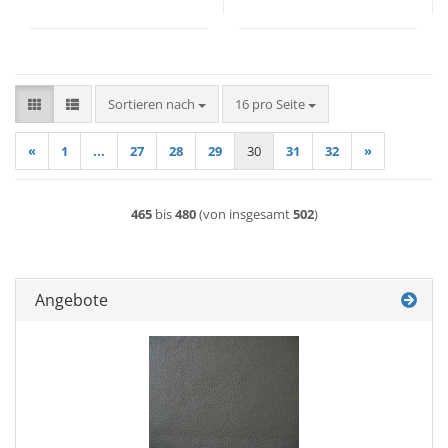
Sortieren nach
pro Seite
Sortieren nach
16 pro Seite
«
1
...
27
28
29
30
31
32
»
465
bis
480
(von insgesamt
502
)
Angebote