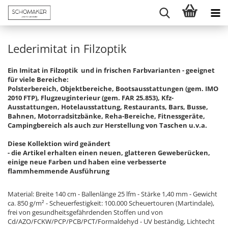
Lederimitat in Filzoptik
Ein Imitat in Filzoptik und in frischen Farbvarianten - geeignet
für viele Bereiche:
Polsterbereich, Objektbereiche, Bootsausstattungen (gem. IMO
2010 FTP), Flugzeuginterieur (gem. FAR 25.853), Kfz-
Ausstattungen, Hotelausstattung, Restaurants, Bars, Busse,
Bahnen, Motorradsitzbänke, Reha-Bereiche, Fitnessgeräte,
Campingbereich als auch zur Herstellung von Taschen u.v.a.
Diese Kollektion wird geändert
- die Artikel erhalten einen neuen, glatteren Geweberücken,
einige neue Farben und haben eine verbesserte
flammhemmende Ausführung
Material: Breite 140 cm - Ballenlänge 25 lfm - Stärke 1,40 mm - Gewicht
ca. 850 g/m² - Scheuerfestigkeit: 100.000 Scheuertouren (Martindale),
frei von gesundheitsgefährdenden Stoffen und von
Cd/AZO/FCKW/PCP/PCB/PCT/Formaldehyd - UV beständig, Lichtecht