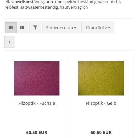
>6, schweißbeständig, urin- und speichelbeständig, wasserdicht,
reißfest, salzwasserbeständig, hautverträglich
FILTER
Sortieren nach
pro Seite
Sortieren nach
16 pro Seite
1
Filzoptik - Fuchsia
Filzoptik - Gelb
60,50 EUR
60,50 EUR