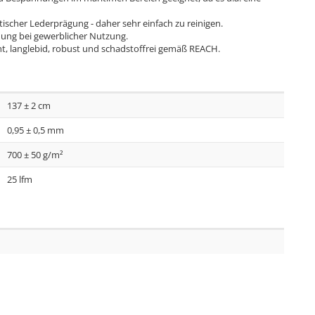
ischer Lederprägung - daher sehr einfach zu reinigen.
dung bei gewerblicher Nutzung.
ht, langlebid, robust und schadstoffrei gemäß REACH.
137 ± 2 cm
0,95 ± 0,5 mm
700 ± 50 g/m²
25 lfm