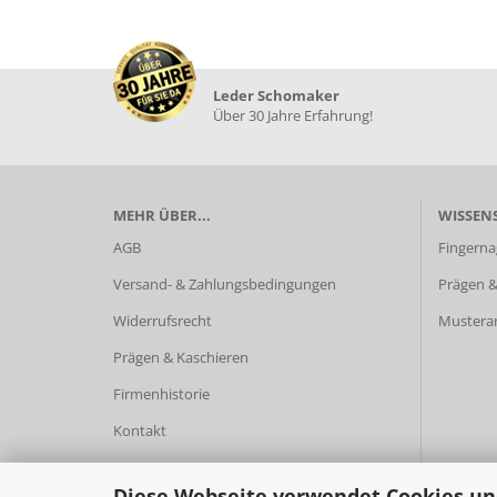
Leder Schomaker
Über 30 Jahre Erfahrung!
MEHR ÜBER...
WISSEN
AGB
Fingerna
Versand- & Zahlungsbedingungen
Prägen &
Widerrufsrecht
Mustera
Prägen & Kaschieren
Firmenhistorie
Kontakt
Impressum
Diese Webseite verwendet Cookies un