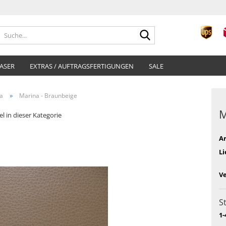
Suche...
ASER
EXTRAS / AUFTRAGSFERTIGUNGEN
SALE
»
a
Marina - Braunbeige
M
el in dieser Kategorie
Ar
Li
V
S
1-