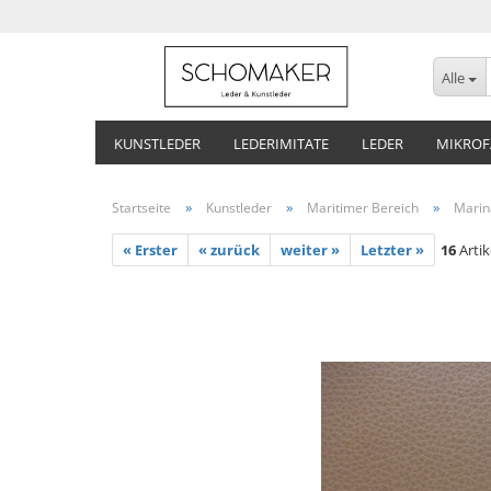
Alle
KUNSTLEDER
LEDERIMITATE
LEDER
MIKROF
»
»
»
Startseite
Kunstleder
Maritimer Bereich
Marin
« Erster
« zurück
weiter »
Letzter »
16
Artik