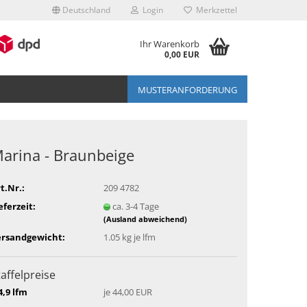
Deutschland
Login
Merkzettel
Ihr Warenkorb
0,00 EUR
MUSTERANFORDERUNG
arina - Braunbeige
t.Nr.:
209 4782
eferzeit:
ca. 3-4 Tage
(Ausland abweichend)
ersandgewicht:
1.05
kg je lfm
taffelpreise
4,9 lfm
je 44,00 EUR