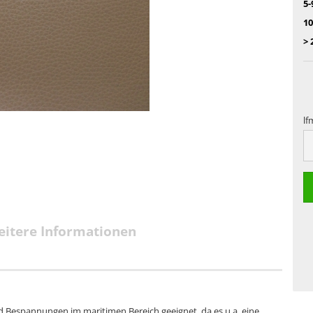
5-
10
> 
lf
lf
itere Informationen
nd Bespannungen im maritimen Bereich geeignet, da es u.a. eine