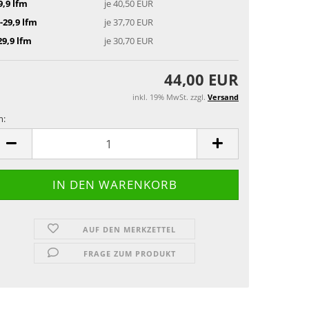
9,9 lfm
je 40,50 EUR
-29,9 lfm
je 37,70 EUR
29,9 lfm
je 30,70 EUR
44,00 EUR
inkl. 19% MwSt. zzgl.
Versand
m:
m
AUF DEN MERKZETTEL
FRAGE ZUM PRODUKT