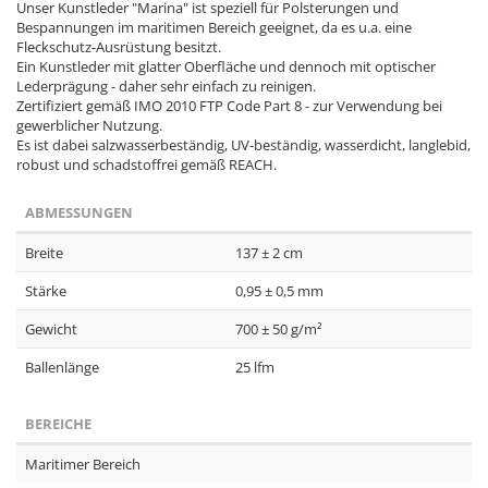
Unser Kunstleder "Marina" ist speziell für Polsterungen und
Bespannungen im maritimen Bereich geeignet, da es u.a. eine
Fleckschutz-Ausrüstung besitzt.
Ein Kunstleder mit glatter Oberfläche und dennoch mit optischer
Lederprägung - daher sehr einfach zu reinigen.
Zertifiziert gemäß IMO 2010 FTP Code Part 8 - zur Verwendung bei
gewerblicher Nutzung.
Es ist dabei salzwasserbeständig, UV-beständig, wasserdicht, langlebid,
robust und schadstoffrei gemäß REACH.
ABMESSUNGEN
Breite
137 ± 2 cm
Stärke
0,95 ± 0,5 mm
Gewicht
700 ± 50 g/m²
Ballenlänge
25 lfm
BEREICHE
Maritimer Bereich