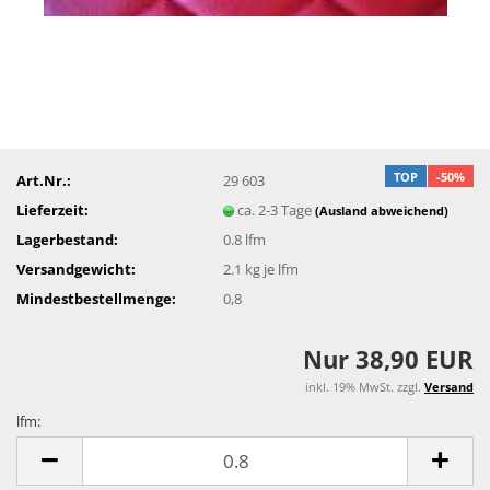
TOP
-50%
Art.Nr.:
29 603
Lieferzeit:
ca. 2-3 Tage
(Ausland abweichend)
Lagerbestand:
0.8
lfm
Versandgewicht:
2.1
kg je lfm
Mindestbestellmenge:
0,8
Nur 38,90 EUR
inkl. 19% MwSt. zzgl.
Versand
lfm:
lfm