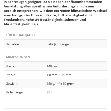
in Fahrzeugen geeignet, da sie neben der flammhemmenden
Ausrüstung allen spezifischen Anforderungen in diesem
Bereich entsprechen (wie dem extremen klimatischen Wechsel
zwischen großer Hitze und Kälte, Luftfeuchtigkeit und
Trockenheit, hohe UV-Beständigkeit, Scheuer- und
Abriebfestigkeit u.a.).
FÜR DIE BAUJAHRE
Baujahre
alle Jahrgänge
ABMESSUNGEN
Breite
140 cm
Stärke
1,0 mm ± 0,1 mm
Gewicht
650 g/m² ± 50 g/m²
Ballenlänge
35 lfm