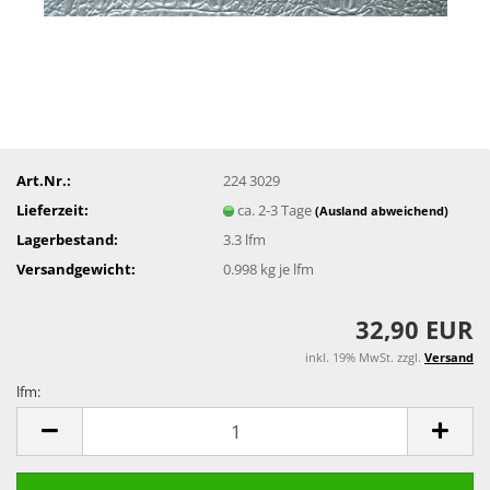
Art.Nr.:
224 3029
Lieferzeit:
ca. 2-3 Tage
(Ausland abweichend)
Lagerbestand:
3.3
lfm
Versandgewicht:
0.998
kg je lfm
32,90 EUR
inkl. 19% MwSt. zzgl.
Versand
lfm:
lfm