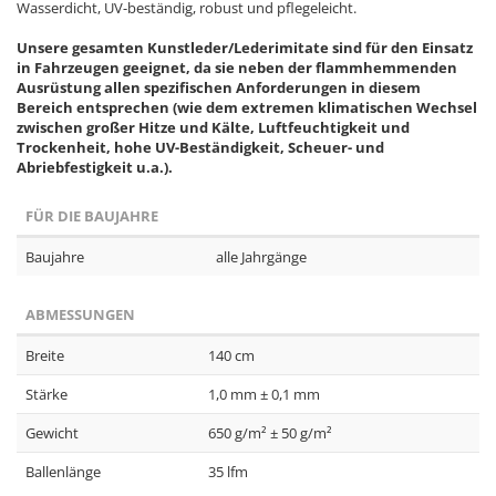
Wasserdicht, UV-beständig, robust und pflegeleicht.
Unsere gesamten Kunstleder/Lederimitate sind für den Einsatz
in Fahrzeugen geeignet, da sie neben der flammhemmenden
Ausrüstung allen spezifischen Anforderungen in diesem
Bereich entsprechen (wie dem extremen klimatischen Wechsel
zwischen großer Hitze und Kälte, Luftfeuchtigkeit und
Trockenheit, hohe UV-Beständigkeit, Scheuer- und
Abriebfestigkeit u.a.).
FÜR DIE BAUJAHRE
Baujahre
alle Jahrgänge
ABMESSUNGEN
Breite
140 cm
Stärke
1,0 mm ± 0,1 mm
Gewicht
650 g/m² ± 50 g/m²
Ballenlänge
35 lfm