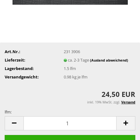
Art.Nr.:
231 3906
Lieferzeit:
ca. 2-3 Tage
(Ausland abweichend)
Lagerbestand:
1.5
lfm
Versandgewicht:
0.98
kg je lfm
24,50 EUR
inkl. 19% MwSt. zzgl.
Versand
lfm:
lfm