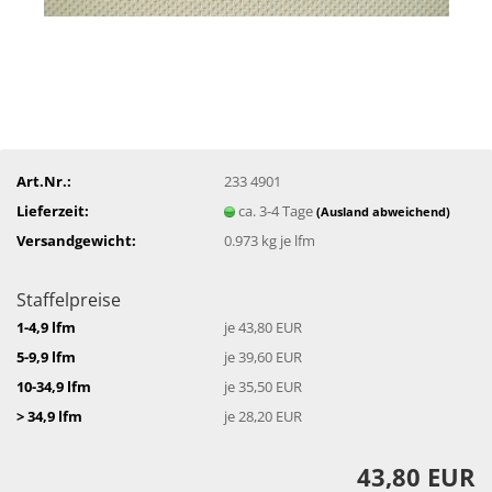
Art.Nr.:
233 4901
Lieferzeit:
ca. 3-4 Tage
(Ausland abweichend)
Versandgewicht:
0.973
kg je lfm
Staffelpreise
1-4,9 lfm
je 43,80 EUR
5-9,9 lfm
je 39,60 EUR
10-34,9 lfm
je 35,50 EUR
> 34,9 lfm
je 28,20 EUR
43,80 EUR