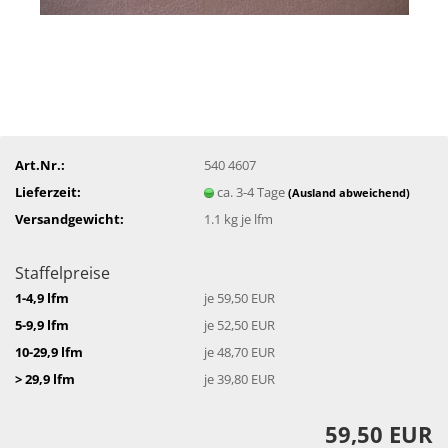
Art.Nr.:
540 4607
Lieferzeit:
ca. 3-4 Tage
(Ausland abweichend)
Versandgewicht:
1.1
kg je lfm
Staffelpreise
1-4,9 lfm
je 59,50 EUR
5-9,9 lfm
je 52,50 EUR
10-29,9 lfm
je 48,70 EUR
> 29,9 lfm
je 39,80 EUR
59,50 EUR