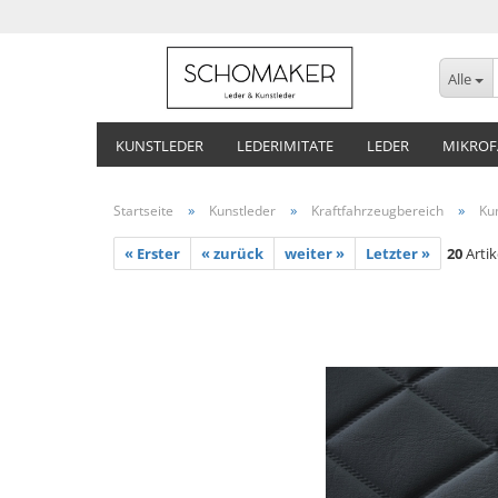
Alle
KUNSTLEDER
LEDERIMITATE
LEDER
MIKROF
»
»
»
Startseite
Kunstleder
Kraftfahrzeugbereich
Ku
« Erster
« zurück
weiter »
Letzter »
20
Artik