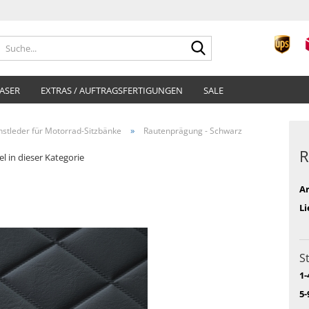
Suche...
ASER
EXTRAS / AUFTRAGSFERTIGUNGEN
SALE
»
nstleder für Motorrad-Sitzbänke
Rautenprägung - Schwarz
R
el in dieser Kategorie
Ar
Li
S
1-
5-