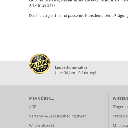
ca. 3 mm starkem, wasserfestem Latex-Schaum, in der Far
Art.-Nr. 29 3117
Das hierzu gleiche und passende Kunstleder ohne Prägung i
Leder Schomaker
Über 30 Jahre Erfahrung!
MEHR ÜBER...
WISSEN
AGB
Fingerna
Versand- & Zahlungsbedingungen
Prägen &
Widerrufsrecht
Mustera