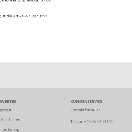
be
schwarz
(Breite ca.137 cm):
st der Artikel-Nr. 207 3117
SWERTES
KUNDENSERVICE
geltest
Kontaktformular
 Kaschieren
Telefon +49 (0) 441/81924
nforderung