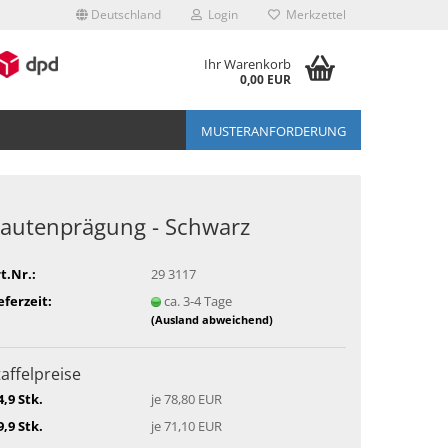
Deutschland
Login
Merkzettel
Ihr Warenkorb
0,00 EUR
MUSTERANFORDERUNG
autenprägung - Schwarz
t.Nr.:
29 3117
eferzeit:
ca. 3-4 Tage
(Ausland abweichend)
taffelpreise
4,9 Stk.
je 78,80 EUR
9,9 Stk.
je 71,10 EUR