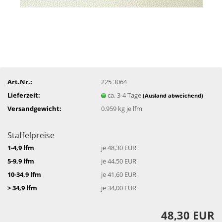
Art.Nr.:
225 3064
Lieferzeit:
ca. 3-4 Tage
(Ausland abweichend)
Versandgewicht:
0.959
kg je lfm
Staffelpreise
1-4,9 lfm
je 48,30 EUR
5-9,9 lfm
je 44,50 EUR
10-34,9 lfm
je 41,60 EUR
> 34,9 lfm
je 34,00 EUR
48,30 EUR