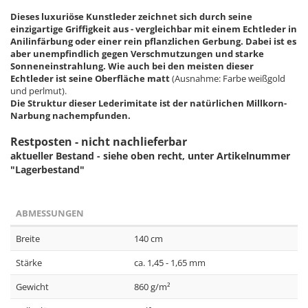
Dieses luxuriöse Kunstleder zeichnet sich durch seine
einzigartige Griffigkeit aus - vergleichbar mit einem Echtleder in
Anilinfärbung oder einer rein pflanzlichen Gerbung. Dabei ist es
aber unempfindlich gegen Verschmutzungen und starke
Sonneneinstrahlung. Wie auch bei den meisten dieser
Echtleder ist seine Oberfläche matt
(Ausnahme: Farbe weißgold
und perlmut).
Die Struktur dieser Lederimitate ist der natürlichen Millkorn-
Narbung nachempfunden.
Restposten - nicht nachlieferbar
aktueller Bestand - siehe oben recht, unter Artikelnummer
"Lagerbestand"
ABMESSUNGEN
Breite
140 cm
Stärke
ca. 1,45 - 1,65 mm
Gewicht
860 g/m²