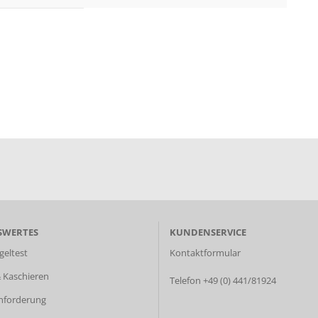
SWERTES
KUNDENSERVICE
geltest
Kontaktformular
 Kaschieren
Telefon +49 (0) 441/81924
nforderung