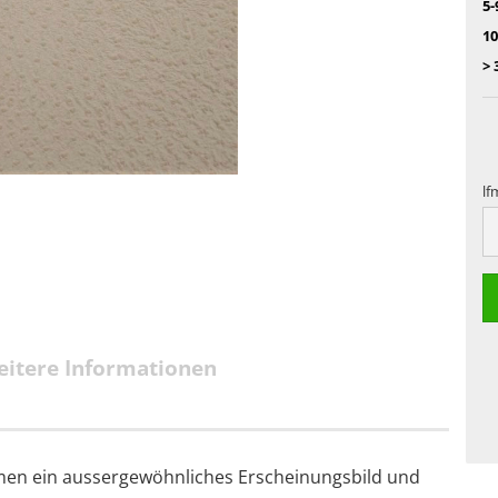
5-
10
> 
lf
lf
itere Informationen
men ein aussergewöhnliches Erscheinungsbild und