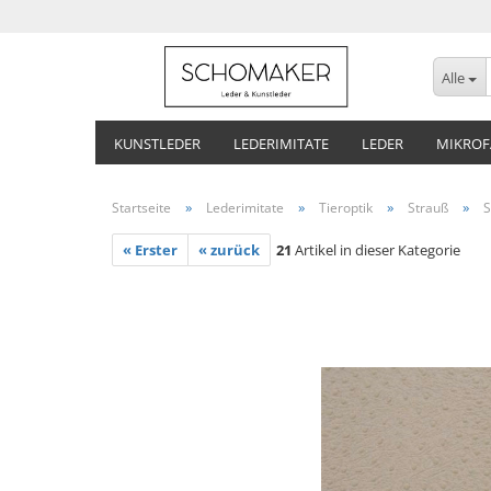
Alle
KUNSTLEDER
LEDERIMITATE
LEDER
MIKROF
»
»
»
»
Startseite
Lederimitate
Tieroptik
Strauß
S
« Erster
« zurück
21
Artikel in dieser Kategorie