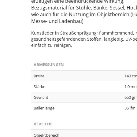
erzeugen eine beeindruckende Wirkung.
Bezugsmaterial für Stühle, Bänke, Sessel, Hoc
wie auch für die Nutzung im Objektbereich (
Messe- und Ladenbau)
Kunstleder in Straußenprägung; flammhemmend, robus
gesundheitsgefährdenden Stoffen, langlebig, UV-bes
einfach zu reinigen.
ABMESSUNGEN
Breite
140 c
Stärke
1,0 mm
Gewicht
650 g/
Ballenlänge
35 lfm
BEREICHE
Objektbereich