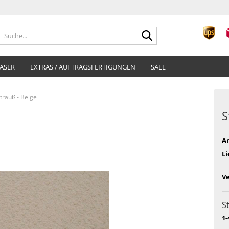
Suche...
ASER
EXTRAS / AUFTRAGSFERTIGUNGEN
SALE
trauß - Beige
S
Ar
Li
V
S
1-