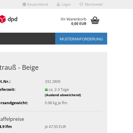
Deutschland
Login
Merkzettel
Ihr Warenkorb
0,00 EUR
MUSTERANFORDERUNG
trauß - Beige
t.Nr.:
332 2809
eferzeit:
ca. 2-3 Tage
(Ausland abweichend)
ersandgewicht:
0.98
kg je lfm
taffelpreise
4,9 lfm
je 47,50 EUR