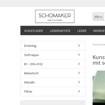
Alle
KUNSTLEDER
LEDERIMITATE
LEDER
MIKROF
Startseit
Einfarbig
Softnappa
Kuns
mit 
B1 - DIN 4102
Bielastisch
Metallic
Flitter