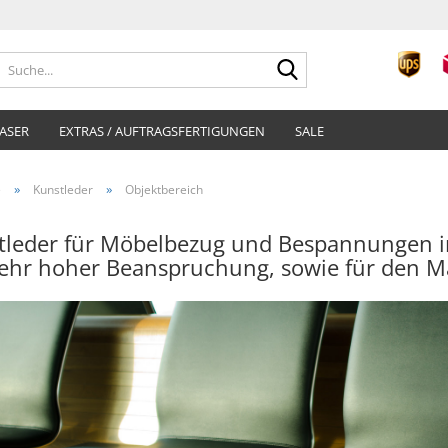
Suche...
ASER
EXTRAS / AUFTRAGSFERTIGUNGEN
SALE
»
»
e
Kunstleder
Objektbereich
tleder für Möbelbezug und Bespannungen i
sehr hoher Beanspruchung, sowie für den M