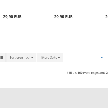
29,90 EUR
29,90 EUR
2
Sortieren nach
pro Seite
Sortieren nach
16 pro Seite
«
145
bis
160
(von insgesamt
2