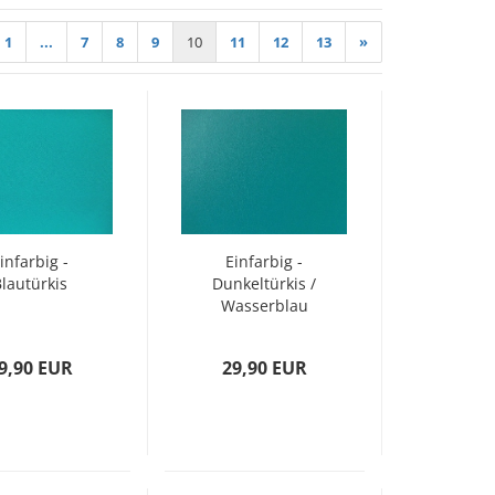
1
...
7
8
9
10
11
12
13
»
infarbig -
Einfarbig -
Blautürkis
Dunkeltürkis /
Wasserblau
9,90 EUR
29,90 EUR