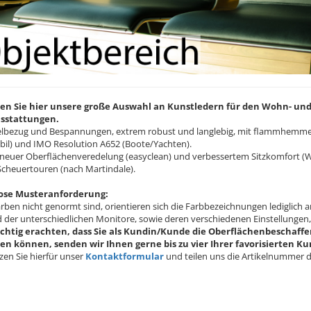
en Sie hier unsere große Auswahl an Kunstledern für den Wohn- und
sstattungen.
lbezug und Bespannungen, extrem robust und langlebig, mit flammhemme
il) und IMO Resolution A652 (Boote/Yachten).
t neuer Oberflächenveredelung (easyclean) und verbessertem Sitzkomfort (Wei
Scheuertouren (nach Martindale).
ose Musteranforderung:
arben nicht genormt sind, orientieren sich die Farbbezeichnungen lediglic
 der unterschiedlichen Monitore, sowie deren verschiedenen Einstellungen
ichtig erachten, dass Sie als Kundin/Kunde die Oberflächenbeschaffe
en können, senden wir Ihnen gerne bis zu vier Ihrer favorisierten K
zen Sie hierfür unser
Kontaktformular
und teilen uns die Artikelnummer d