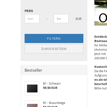
PREIS
PREIS
Preis bis
-
EUR
Entdeck
FILTERN
Bootsau
für Möbe
ZURÜCKSETZEN
(Automob
Jetzt mi
200.000 
Kostenl
Bestseller
Da die F
Aufgrund
es als w
B1 - Schwarz
beurteil
59,50 EUR
Bitte nut
B1 - Braunbeige