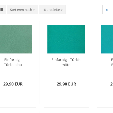
Sortieren nach
pro Seite
Sortieren nach
16 pro Seite
«
Einfarbig -
Einfarbig - Türkis,
E
Türkisblau
mittel
29,90 EUR
29,90 EUR
2