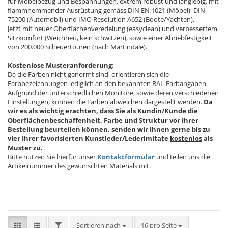
für Möbelbezug und Bespannungen, extrem robust und langlebig, mit
flammhemmender Ausrüstung gemäss DIN EN 1021 (Möbel), DIN
75200 (Automobil) und IMO Resolution A652 (Boote/Yachten).
Jetzt mit neuer Oberflächenveredelung (easyclean) und verbessertem
Sitzkomfort (Weichheit, kein schwitzen), sowie einer Abriebfestigkeit
von 200.000 Scheuertouren (nach Martindale).
Kostenlose Musteranforderung:
Da die Farben nicht genormt sind, orientieren sich die
Farbbezeichnungen lediglich an den bekannten RAL-Farbangaben.
Aufgrund der unterschiedlichen Monitore, sowie deren verschiedenen
Einstellungen, können die Farben abweichen dargestellt werden.
Da
wir es als wichtig erachten, dass Sie als Kundin/Kunde die
Oberflächenbeschaffenheit, Farbe und Struktur vor Ihrer
Bestellung beurteilen können, senden wir Ihnen gerne bis zu
vier Ihrer favorisierten Kunstleder/Lederimitate
kostenlos
als
Muster zu.
Bitte nutzen Sie hierfür unser
Kontaktformular
und teilen uns die
Artikelnummer des gewünschten Materials mit.
FILTER
Sortieren nach
pro Seite
Sortieren nach
16 pro Seite