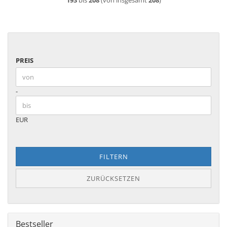
193
bis
208
(von insgesamt
208
)
PREIS
PREIS
Preis bis
-
EUR
FILTERN
ZURÜCKSETZEN
Bestseller