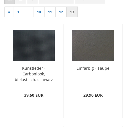
«
1
...
10
11
12
13
Kunstleder -
Einfarbig - Taupe
Carbonlook,
bielastisch, schwarz
39,50 EUR
29,90 EUR