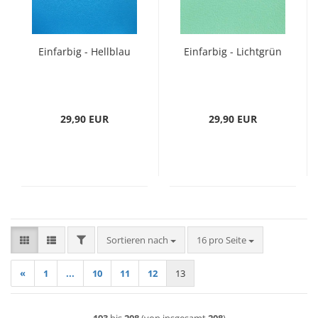
Einfarbig - Hellblau
Einfarbig - Lichtgrün
29,90 EUR
29,90 EUR
FILTER
Sortieren nach
pro Seite
Sortieren nach
16 pro Seite
«
1
...
10
11
12
13